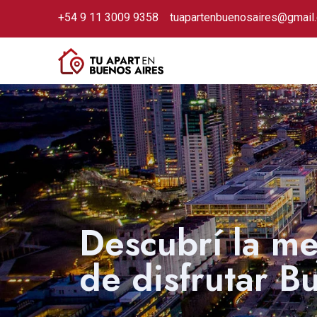
+54 9 11 3009 9358
tuapartenbuenosaires@gmail
Descubrí la m
de disfrutar B