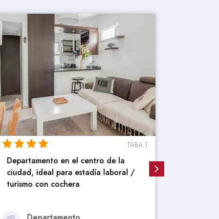
TABA 4
Hermoso departamento, cómodo y
Departa
totalmente equipado para una familia
/ Univer
en pleno centro de la ciudad de La
Plata
De