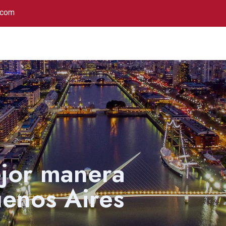
.com
ejor manera
uenos Aires