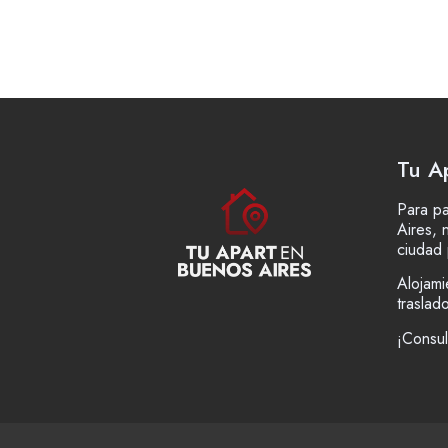
Tu A
Para pa
Aires, 
ciudad 
Alojami
traslad
¡Consul