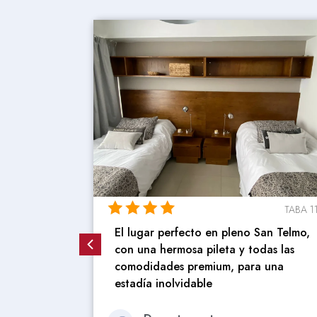
TABA 11
TABA 1
an Telmo,
El lugar perfecto en pleno San Telmo,
as las
con una hermosa pileta y todas las
 una
comodidades premium, para una
estadía inolvidable