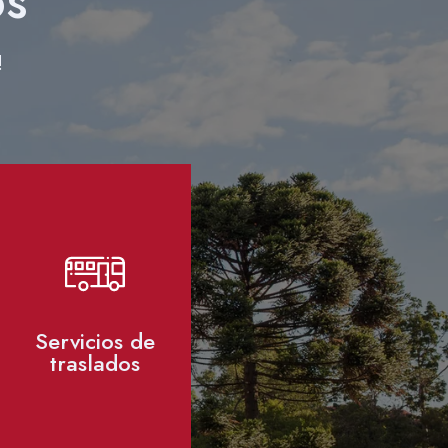
os
!
Servicios de
traslados